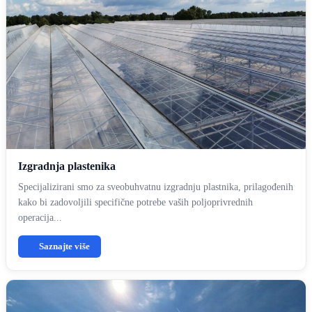
Izgradnja plastenika
Specijalizirani smo za sveobuhvatnu izgradnju plastnika, prilagođenih
kako bi zadovoljili specifične potrebe vaših poljoprivrednih
operacija...
Saznajte više