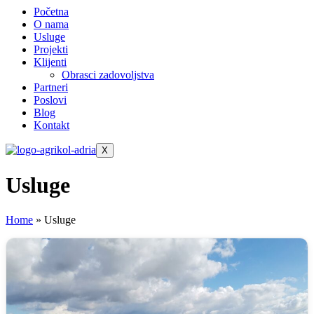
Početna
O nama
Usluge
Projekti
Klijenti
Obrasci zadovoljstva
Partneri
Poslovi
Blog
Kontakt
X
Usluge
Home
»
Usluge