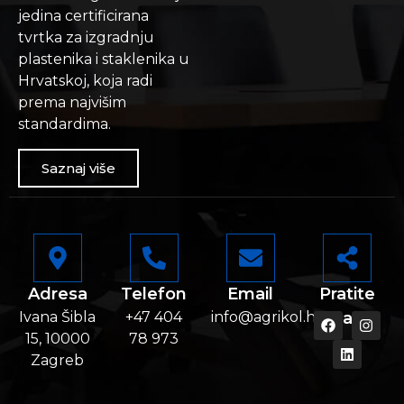
jedina certificirana
tvrtka za izgradnju
plastenika i staklenika u
Hrvatskoj, koja radi
prema najvišim
standardima.
Saznaj više
Adresa
Telefon
Email
Pratite
Ivana Šibla
+47 404
info@agrikol.hr
nas
15, 10000
78 973
Zagreb