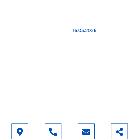
Najnovije vesti
Imamo više od 15 godina
Hello world!
iskustva kako bismo
16.03.2026
vam pomogli 24 sata
dnevno. Agrikol Adria je
jedina certificirana
tvrtka za izgradnju
plastenika i staklenika u
Hrvatskoj, koja radi
prema najvišim
standardima.
Saznaj više