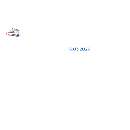
Najnovije vesti
Imamo više od 15 godina
Hello world!
iskustva kako bismo
16.03.2026
vam pomogli 24 sata
dnevno. Agrikol Adria je
jedina certificirana
tvrtka za izgradnju
plastenika i staklenika u
Hrvatskoj, koja radi
prema najvišim
standardima.
Saznaj više