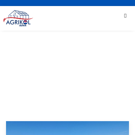
Usluga
Home
»
Usluge
»
Usluga