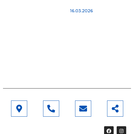
Hello world!
iskustva kako bismo
16.03.2026
vam pomogli 24 sata
dnevno. Agrikol Adria je
jedina certificirana
tvrtka za izgradnju
plastenika i staklenika u
Hrvatskoj, koja radi
prema najvišim
standardima.
Saznaj više
Adresa
Telefon
Email
Pratite
Ivana Šibla
+47 404
info@agrikol.hr
nas