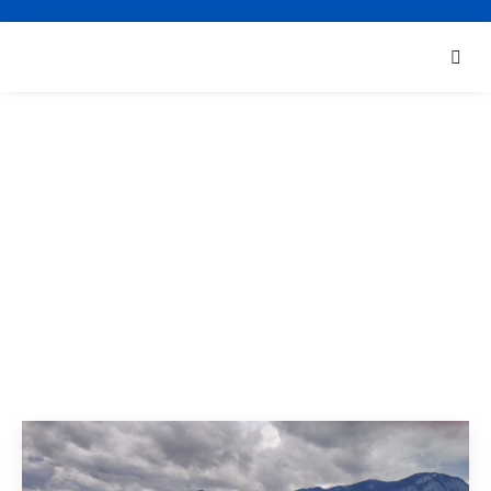
Radovi na održavanju i
popravcima
Home
»
Usluge
»
Radovi na održavanju i popravcima