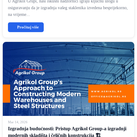
U Agrikol Grupi, naši iskusni nadzornici igraju ključnu ulogu u
osiguravanju da je izgradnja vašeg staklenika izvedena besprijekorno,
na vrijeme...
Pročitaj više
Mar 14, 2026
Izgradnja budućnosti: Pristup Agrikol Group-a izgradnji
modernih skladišta i čeličnih konstrukcija 🏗️