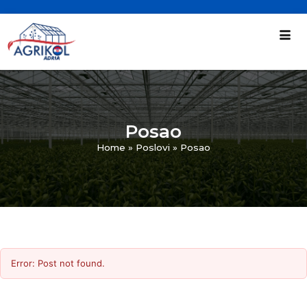
Posao
Home
»
Poslovi
»
Posao
Error: Post not found.